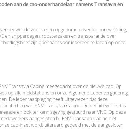
eboden aan de cao-onderhandelaar namens Transavia en
n vernieuwende voorstellen opgenomen over loonontwikkeling,
, VE en snipperdagen, roosterzaken en transparantie over
anbiedingsbrief zijn openbaar voor iedereen te lezen op onze
 FNV Transavia Cabine meegedacht over de nieuwe cao. Op
essies op alle meldstations en onze Algemene Ledenvergadering,
omen. De ledenraadpleging heeft uitgewezen dat deze
achterban van FNV Transavia Cabine. De definitieve inzet is
egatie en ook ter kennisgeving gestuurd naar VNC. Op deze
emedewerkers aangesloten bij FNV Transavia Cabine niet
p onze cao-inzet wordt uiteraard gedeeld met de aangesloten