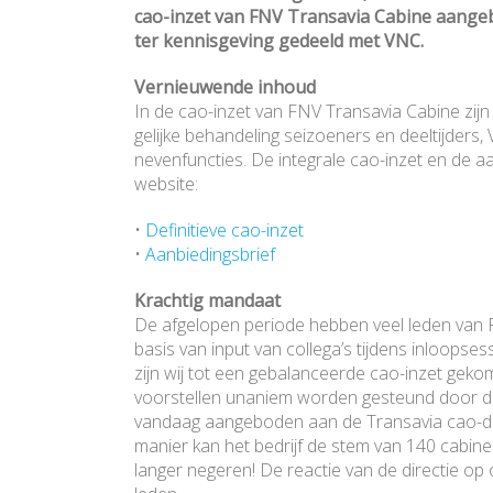
cao-inzet van FNV Transavia Cabine aang
ter kennisgeving gedeeld met VNC.
Vernieuwende inhoud
In de cao-inzet van FNV Transavia Cabine zij
gelijke behandeling seizoeners en deeltijders
nevenfuncties. De integrale cao-inzet en de a
website:
•
Definitieve cao-inzet
•
Aanbiedingsbrief
Krachtig mandaat
De afgelopen periode hebben veel leden van
basis van input van collega’s tijdens inloops
zijn wij tot een gebalanceerde cao-inzet gek
voorstellen unaniem worden gesteund door de 
vandaag aangeboden aan de Transavia cao-del
manier kan het bedrijf de stem van 140 cabin
langer negeren! De reactie van de directie o