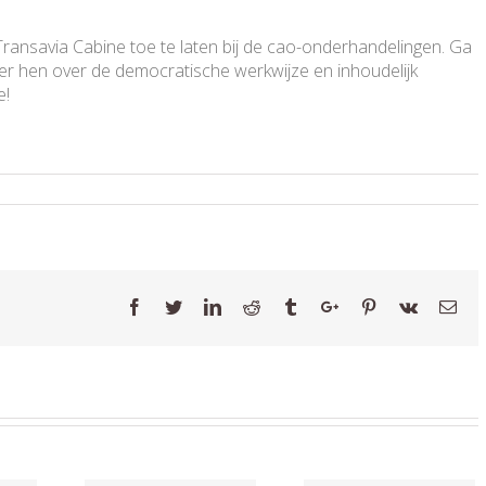
Transavia Cabine toe te laten bij de cao-onderhandelingen. Ga
eer hen over de democratische werkwijze en inhoudelijk
e!
Facebook
Twitter
Linkedin
Reddit
Tumblr
Google+
Pinterest
Vk
Ema