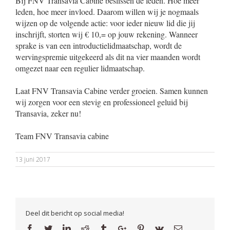
Bij FNV Transavia Cabine beslissen de leden. Hoe meer
leden, hoe meer invloed. Daarom willen wij je nogmaals
wijzen op de volgende actie: voor ieder nieuw lid die jij
inschrijft, storten wij € 10,= op jouw rekening. Wanneer
sprake is van een introductielidmaatschap, wordt de
wervingspremie uitgekeerd als dit na vier maanden wordt
omgezet naar een regulier lidmaatschap.
Laat FNV Transavia Cabine verder groeien. Samen kunnen
wij zorgen voor een stevig en professioneel geluid bij
Transavia, zeker nu!
Team FNV Transavia cabine
13 juni 2017
Deel dit bericht op social media!
Facebook
Twitter
Linkedin
Reddit
Tumblr
Google+
Pinterest
Vk
Email