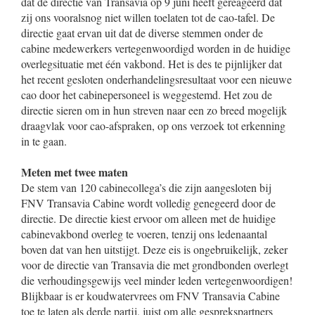
dat de directie van Transavia op 9 juni heeft gereageerd dat
zij ons vooralsnog niet willen toelaten tot de cao-tafel. De
directie gaat ervan uit dat de diverse stemmen onder de
cabine medewerkers vertegenwoordigd worden in de huidige
overlegsituatie met één vakbond. Het is des te pijnlijker dat
het recent gesloten onderhandelingsresultaat voor een nieuwe
cao door het cabinepersoneel is weggestemd. Het zou de
directie sieren om in hun streven naar een zo breed mogelijk
draagvlak voor cao-afspraken, op ons verzoek tot erkenning
in te gaan.
Meten met twee maten
De stem van 120 cabinecollega’s die zijn aangesloten bij
FNV Transavia Cabine wordt volledig genegeerd door de
directie. De directie kiest ervoor om alleen met de huidige
cabinevakbond overleg te voeren, tenzij ons ledenaantal
boven dat van hen uitstijgt. Deze eis is ongebruikelijk, zeker
voor de directie van Transavia die met grondbonden overlegt
die verhoudingsgewijs veel minder leden vertegenwoordigen!
Blijkbaar is er koudwatervrees om FNV Transavia Cabine
toe te laten als derde partij, juist om alle gesprekspartners