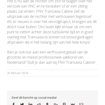
Het is nu aan de rechter om zich te buigen over het
verzoek van VNC en te besluiten of er een zitting
plaats zal vinden. FNV Transavia Cabine ziet de
uitspraak van de rechter met vertrouwen tegemoet.
Als er nieuws is over het vervolgtraject, brengen we dit
direct naar buiten. Ons team kijkt ernaar uit om een
punt te zetten achter deze turbulente tijd en in goed
overleg met Transavia te komen tot breed gedragen
afspraken die in het belang zijn van het hele korps!
Ben je ook toe aan een verfrissend geluid van de
grootste en meest professionele vakbond van
Nederland? Sluit je dan aan bij FNV Transavia Cabine!
20 februari 2018
Deel dit bericht op social media!
Facebook
Twitter
Linkedin
Reddit
Tumblr
Google+
Pinterest
Vk
Email