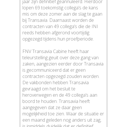
jaar zijn definitief geannuleerd. Hierdoor
lopen 69 toekomstig collega’s de kans
mis om deze zomer aan de slag te gaan
bij Transavia. Daarnaast worden de
contracten van 49 collega’s die de INI
reeds hebben afgerond voortijdig
opgezegd tijdens hun proefperiode.
FNV Transavia Cabine heeft haar
teleurstelling geuit over deze gang van
zaken, aangezien eerder door Transavia
is gecommuniceerd dat er geen
contracten opgezegd zouden worden.
De vakbonden hebben Transavia
gevraagd om het besluit te
heroverwegen en de 49 collega’s aan
boord te houden. Transavia heeft
aangegeven dat ze daar geen
mogelijkheid toe zien. Waar de situatie er
een maand geleden nog anders uit zag,
is inmiddels duidelijk dat er definitief