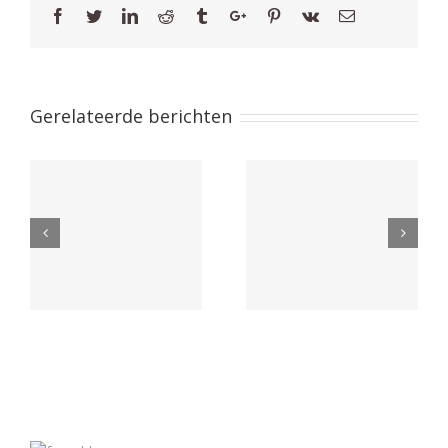
Facebook
Twitter
Linkedin
Reddit
Tumblr
Google+
Pinterest
Vk
Email
Gerelateerde berichten