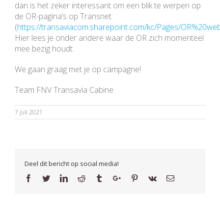
dan is het zeker interessant om een blik te werpen op
de OR-pagina’s op Transnet:
(
https://transaviacom.sharepoint.com/kc/Pages/OR%20web
Hier lees je onder andere waar de OR zich momenteel
mee bezig houdt.
We gaan graag met je op campagne!
Team FNV Transavia Cabine
7 juli 2021
Deel dit bericht op social media!
Facebook
Twitter
Linkedin
Reddit
Tumblr
Google+
Pinterest
Vk
Email