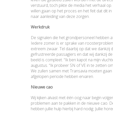
verstuurd, toch pikte de media het verhaal op. H
willen gaan op het proces en het feit dat dit 
naar aanleiding van deze zorgen.
Werkdruk
De signalen die het grondpersoneel hebben af
Iedere zomer is er sprake van roosterproblem
extreem zwaar. Tel daarbij op dat we dankz
gefrustreerde passagiers en dat wij dankzij d
beeld is compleet. “Ik ben kapot na mijn vluch
augustus. “Ik probeer SN of VE in te zetten 
We zullen samen met Transavia moeten gaan 
afgelopen periode hebben ervaren.
Nieuwe cao
Wij kijken alvast met één oog naar begin volg
problemen aan te pakken in de nieuwe cao. D
hebben jullie hulp hierbij hard nodig. Jullie hor