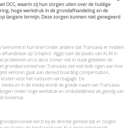
het OCC, waarin zij hun zorgen uiten over de huidige
ring, hoge werkdruk in de grondafhandeling en de
op langere termijn. Deze zorgen kunnen niet genegeerd
V benoemt in hun brief onder andere dat Transavia er midden
an afhandelaar op Schiphol. Viggo nam de plaats van KLM in.
e problemen en is deze zomer niet in staat gebleken de
 Het grondpersoneel van Transavia ziet met lede ogen aan hoe
eel geld verloren gaat aan denied boarding compensation,
 kosten voor het nasturen van bagage. De
l media en in de media wordt de goede naam van Transavia
ebogen onder hoge werkdruk en onduidelijkheid als gevolg van
dan bovenop.
grondpersoneel eerst bij de directie gemeld dat er zorgen
e en daarna de brief verstuurd. Er is geen persbericht