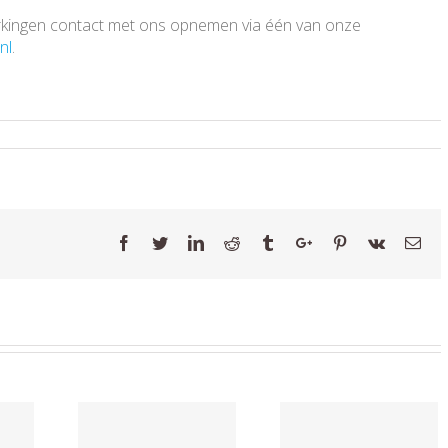
pmerkingen contact met ons opnemen via één van onze
nl
.
Facebook
Twitter
Linkedin
Reddit
Tumblr
Google+
Pinterest
Vk
Ema