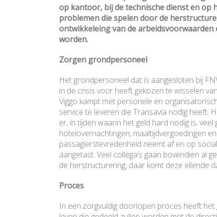
op kantoor, bij de technische dienst en op 
problemen die spelen door de herstructure
ontwikkeleing van de arbeidsvoorwaarden 
worden.
Zorgen grondpersoneel
Het grondpersoneel dat is aangesloten bij FN
in de crisis voor heeft gekozen te wisselen v
Viggo kampt met personele en organisatorisch
service te leveren die Transavia nodig heeft.
er, in tijden waarin het geld hard nodig is, v
hotelovernachtingen, maaltijdvergoedingen en
passagierstevredenheid neemt af en op socia
aangetast. Veel collega’s gaan bovendien al g
de herstructurering, daar komt deze ellende 
Proces
In een zorgvuldig doorlopen proces heeft het 
leven die gedeeld zullen worden met de directi