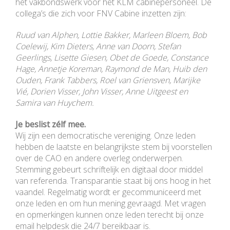
het vakbondswerk voor het KLM cabinepersoneel. De
collega’s die zich voor FNV Cabine inzetten zijn:
Ruud van Alphen, Lottie Bakker, Marleen Bloem, Bob
Coelewij, Kim Dieters, Anne van Doorn, Stefan
Geerlings, Lisette Giesen, Obet de Goede, Constance
Hage, Annetje Koreman, Raymond de Man, Huib den
Ouden, Frank Tabbers, Roel van Griensven, Marijke
Vié, Dorien Visser, John Visser, Anne Uitgeest en
Samira van Huychem.
Je beslist zélf mee.
Wij zijn een democratische vereniging. Onze leden
hebben de laatste en belangrijkste stem bij voorstellen
over de CAO en andere overleg onderwerpen.
Stemming gebeurt schriftelijk en digitaal door middel
van referenda. Transparantie staat bij ons hoog in het
vaandel. Regelmatig wordt er gecommuniceerd met
onze leden en om hun mening gevraagd. Met vragen
en opmerkingen kunnen onze leden terecht bij onze
email helpdesk die 24/7 bereikbaar is.